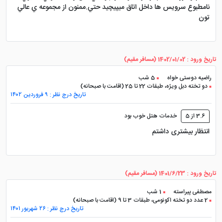
نوع اتاق یا سوئیت
متراژ تقریبی
ظرفیت 
نامطبوع سرويس ها داخل اتاق ميپيچيد حتي.ممنون از مجموعه ي عالي
تون
اتاق استاندارد
حدود ۲۷ متر مربع
یک یا د
اتاق ویژه توان خواهان
حدود ۲۷ متر مربع
یک یا د
تاریخ ورود : 1402/01/02 (مسافر مقیم)
راضیه دوستی خواه
5 شب
سوئیت جونیور
حدود ۵۰ متر مربع
دو ن
دو تخته دبل ویژه، طبقات 22 تا 25 (اقامت با صبحانه)
تاریخ درج نظر : ۹ فروردین ۱۴۰۲
سوئیت رویال
حدود ۵۶ متر مربع
دو ن
3.6 از 5
خدمات هتل خوب بود
سوئیت دوبلکس
حدود ۷۰ متر مربع
دو ن
انتظار بیشتری داشتم
سوئیت پرزیدنتال
حدود ۲۱۵ متر مربع
تا چند نفر با
تاریخ ورود : 1401/6/23 (مسافر مقیم)
کدام اتاق هتل پارسیان آزادی را رزرو
مصطفی پیراسته
1 شب
2 عدد دو تخته اکونومی، طبقات 3 تا 9 (اقامت با صبحانه)
کنیم؟
تاریخ درج نظر : ۲۶ شهریور ۱۴۰۱