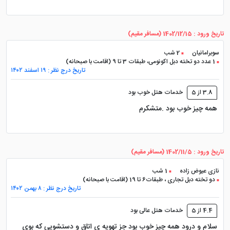
خانوادگی، از اقامت اقتصادی تر در یک هتل ۵ ستاره تا رزرو
سوئیت های بزرگ برای مهمانان رسمی و VIP. تفاوت
واحدها فقط در قیمت نیست؛ متراژ، طبقه، منظره، فضای
تاریخ ورود : 1402/12/15 (مسافر مقیم)
نشیمن، امکانات داخلی و سطح خصوصی بودن فضا هم در
سوبرامانیان
2 شب
1 عدد دو تخته دبل اکونومی، طبقات 3 تا 9 (اقامت با صبحانه)
انتخاب نهایی اثر دارد.
تاریخ درج نظر : ۱۹ اسفند ۱۴۰۲
در صفحه های رزرو، ممکن است اتاق ها با عنوان هایی مانند
3.8 از 5
خدمات هتل خوب بود
نرمال، اکونومی، تجاری، ویژه، دبل، توئین یا سوئیت نمایش
همه چیز خوب بود .متشکرم
داده شوند. قبل از پرداخت، ظرفیت اتاق، نوع تخت، طبقه،
چشم انداز، امکان سرویس اضافه، شرایط کودک و شامل
بودن صبحانه را دقیق بررسی کنید.
تاریخ ورود : 1402/11/5 (مسافر مقیم)
نازی عیوض زاده
1 شب
جدول انواع اتاق و سوئیت هتل آزادی
دو تخته دبل تجاری ، طبقات6 تا 19 (اقامت با صبحانه)
تاریخ درج نظر : ۸ بهمن ۱۴۰۲
تهران
4.4 از 5
خدمات هتل عالی بود
سلام و درود همه چيز خوب بود جز تهويه ي اتاق و دستشويي كه بوي