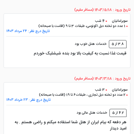
درکه
حدود ۱۰ تا ۲۰ دقیقه
طبی
تاریخ ورود : 1403/5/18 (مسافر مقیم)
بام تهران و توچال
حدود ۲۰ تا ۳۵ دقیقه
سوبرامانیان
4 شب
1 عدد دو تخته دبل اکونومی، طبقات 3 تا 9 (اقامت با صبحانه)
فرودگاه مهرآباد
حدود ۲۵ تا ۴۵ دقیقه
تاریخ درج نظر : ۲۴ مرداد ۱۴۰۳
3.8 از 5
خدمات هتل خوب بود
فرودگاه امام خمینی
حدود ۵۰ تا ۸۰ دقیقه
قیمت غذا نسبت به کیفیت بالا بود بنده شیشلیک خوردم
بازار تهران
بسته به ترافیک، طولانی تر
تاریخ ورود : 1403/3/18 (مسافر مقیم)
اتاق ها و سوئیت های هتل پارسیان
سوبرامانیان
3 شب
2 عدد دو تخته دبل تجاری ، طبقات6 تا 19 (اقامت با صبحانه)
آزادی تهران
تاریخ درج نظر : ۲۳ خرداد ۱۴۰۳
4.2 از 5
خدمات هتل عالی بود
تنوع اتاق ها در هتل پارسیان آزادی باعث می شود این هتل
هر دفعه که بیام ایران از هتل شما استفاده میکنم و راضی هستم . به
برای چند نوع سفر مناسب باشد؛ از اقامت کوتاه کاری تا سفر
امید دیدار