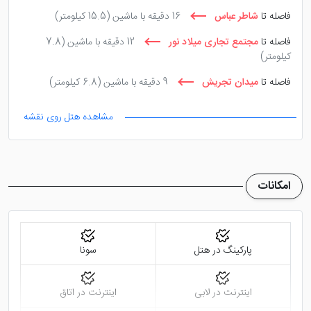
فاصله تا
شاطر عباس
16 دقیقه با ماشین
(15.5 کیلومتر)
خلاصه کاربردی هتل پارسیان آزادی
فاصله تا
مجتمع تجاری میلاد نور
12 دقیقه با ماشین
(7.8
کیلومتر)
تهران
فاصله تا
میدان تجریش
9 دقیقه با ماشین
(6.8 کیلومتر)
مشاهده هتل روی نقشه
موضوع
درجه هتل
امکانات
نام کامل
موقعیت
تهر
پارکینگ در هتل
سونا
تعداد واحد اقامتی
اینترنت در لابی
اینترنت در اتاق
انواع واحدها
اتاق استاندارد، سوئیت جونیور، س