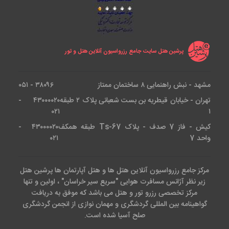
آزادی تهران
هتل آزادی تهران برای اقامت ساده طراحی نشده است؛ این
پرشین هتل سایت جامع رزرواسیون آنلاین هتل و تور
مجموعه برای سفرهای کاری، تشریفاتی، تفریحی، مراسم،
جلسات، پذیرایی و اقامت های طولانی تر امکانات متنوعی
دارد. به همین دلیل، انتخاب آن فقط به اتاق محدود نمی
مشهد - نبش راهنمایی ۸ ساختمان ممتاز
۳۸۰۹۶ - ۰۵۱
شود و باید ببینید از امکانات جانبی هتل چقدر استفاده
تهران - خیابان قیطریه بن بست شعبانی پلاک ۲ طبقه
۴۳۰۰۰۰۲۰ -
۰۲۱
۱
خواهید کرد.
کیش - فاز 7 صدف - پلاک Ts-67 طبقه همکف
۴۳۰۰۰۰۲۰ -
واحد 7
۰۲۱
کلوپ ورزشی، استخر، سونا و جکوزی
مرکز جامع رزرواسیون آنلاین هتل ها و هتل آپارتمان ها پرشین هتل
کلوپ ورزشی هتل یکی از امکانات مهم مجموعه است و
زیر نظر آژانس مسافرت هوایی "سریع سیر خراسان" ، اولین و تنها
مرکز تخصصی رزرو تور و هتل می باشد که موفق به دریافت
بخش هایی مانند استخر، سونای خشک و بخار، جکوزی،
گواهینامه بین المللی گردشگری و مهمان نوازی از انجمن گردشگری
حوضچه آب سرد، سالن بدنسازی و اتاق های ماساژ را شامل
صلح آسیا شده است.
می شود. این فضا برای مهمانانی که بعد از جلسه کاری یا