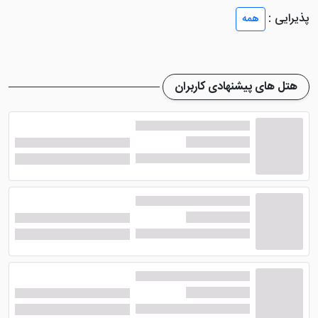
خانوادگی و تشریفاتی انتخابی جدی محسوب می شود.
پذیرایی :
همه
این هتل که پیش از انقلاب با نام هایت تهران شناخته می
شد، پس از بازسازی گسترده با واحدهای اقامتی متنوع،
هتل های پیشنهادی کاربران
رستوران های مختلف، سالن های همایش و ضیافت، کلوپ
ورزشی، پارکینگ وسیع و خدمات هتلی کامل فعالیت می
کند.
از نگاه کارشناس پرشین هتل، هتل آزادی تهران برای
مسافرانی مناسب تر است که هم کیفیت اقامت برایشان مهم
است و هم می خواهند به شمال، شمال غرب و بخشی از مرکز
تهران دسترسی قابل قبولی داشته باشند.
این محتوا چطور تهیه شده است؟