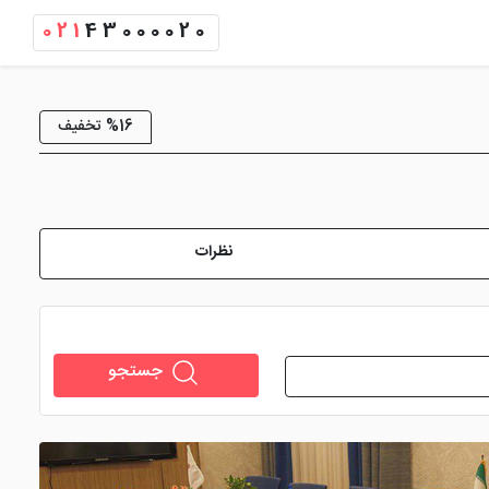
021
43000020
%16 تخفیف
نظرات
جستجو