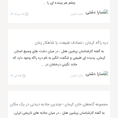
چشم هر بیننده ای را ...
نمومه از مراکز گردشگری در این شهر را معرفی کنیم می
توانیم از باغ دولت آباد، آب انبار شش بادگیر، نخل
سارا دشتی
۰۷ مرداد ۰۴
امیرچخماق و ... اشاره کنیم.
بهترین مراکز تفریحی و گردشگری ایران در شیراز
دره راگه کرمان ، تصادف طبیعت یا شاهکار زمان
و تبریز
به گفته کارشناسان پرشین هتل ، در میان دشت های وسیع استان
کرمان، پدیده ای طبیعی و شگفت انگیز به نام دره راگه وجود دارد که
مراکز تفریحی و گردشگری ایران
در
شهر تبریز
نیز بسیار
مانند نگینی درخشان در ...
ایجاد شده است. تبریز در فصل تابستان بسیار جذاب
سارا دشتی
۲۵ تیر ۰۴
خواهد شد که بهترین زمان برای استفاده از جذابه های
تفریحی و گردشگری این شهر می باشد. از جمله جاذبه های
تفریحی این شهر می توان از آبشار آسیاب خرابه تبریز،
شهربازی فان تایم، پارک ائل گلی، پارک آبی تبریز و ... نام
مجموعه گنجعلی خان کرمان ؛ چندین جاذبه دیدنی در یک مکان
برد. جاذبه های گردشگری شهر نیز نظیر کویر زیبا قوم تپه،
به گفته کارشناسان پرشین هتل ، در میان جاذبه های تاریخی ایران،