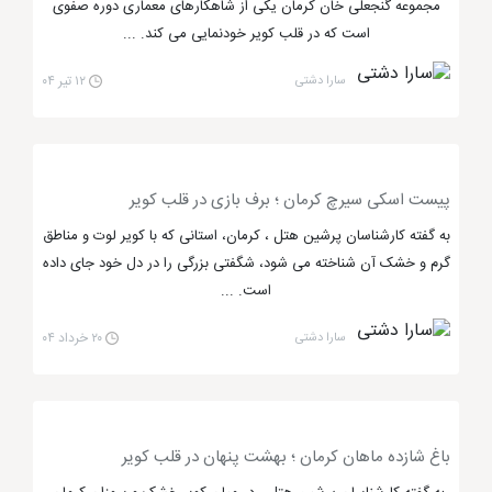
جنگل ارسباران و ... می باشند. شما می توانید با سفر به
مجموعه گنجعلی خان کرمان یکی از شاهکارهای معماری دوره صفوی
است که در قلب کویر خودنمایی می کند. ...
تبریز از این جاذبه ها دیدن کنید.
سارا دشتی
۱۲ تیر ۰۴
شیراز نیز پر از مراکز تفریحی و گردشگری است. این شهر به
دلیل آرامگاه های مختلف اشخاص مهم ایرانی بسیار مورد
توجه گردشگران و توریست ها قرار می گیرد. افراد می توانند
با سفر به این شهر در کنار جاذبه های گردشگری از امکان
پیست اسکی سیرچ کرمان ؛ برف بازی در قلب کویر
تفریحی نیز لذت ببرند. از جمله این مراکز تفریحی مجتمع
به گفته کارشناسان پرشین هتل ، کرمان، استانی که با کویر لوت و مناطق
تجاری ایرانلند، مجتمع تپه کاج، شهربازی گاندو، باشگاه
گرم و خشک آن شناخته می شود، شگفتی بزرگی را در دل خود جای داده
پینت بال، لونا پارک و ... هستند. وجود این تفریحات باعث
است. ...
شده است تا گردشگران
شهر شیراز
سفری دلنشین را
سارا دشتی
۲۰ خرداد ۰۴
تجربه کنند.
مراکز تفریحی و گردشگری شهر چالوس را
باغ شازده ماهان کرمان ؛ بهشت پنهان در قلب کویر
بشناسید