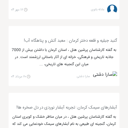
می شود که هر ساله گردشگران زیادی را از کشور های
مختلف به سمت خود جذب می کند. بنابراین تفریحات
عادله بانوی
۱۲ مهر ۰۴
متنوعی مانند برج میلاد، برج آزادی، تئاتر شهر، شهربازی،
باغ موزه سینما و... در این شهر برای تفریح و لذت بردن
گردشگران ایجاد شده است. از مراکز گردشگری پایتخت نیز
گنبد جبلیه و قلعه دختر کرمان : معبد آتش و پناهگاه آب!
می توان به پارک ملت، پارک ساعی، خیابان ولیعصر، باغ
به گفته کارشناسان پرشین هتل ، استان کرمان با داشتن بیش از 7000
گیاه شناسی، بوستان جمشیدیه، دربند و درکه و ... اشاره
جاذبه تاریخی و فرهنگی، خزانه ای از آثار باستانی ارزشمند است. در
داشت.
میان این گنجینه های تاریخی، ...
یزد نیز
از مراکز تفریحی و گردشگری ایران
عقب نمانده
سارا دشتی
۲۰ مرداد ۰۴
است. این شهر به عنوان یکی از زیباترین شهر های خشتی
جهان و کشور ایران شناخته می شود. به همین دلیل
گردشگران زیادی هرساله
شهر یزد
را به عنوان مقصدی
آبشارهای سیمک کرمان: تجربه آبشار نوردی در دل صخره ها!
برای تفریح و بازدید در ایران انتخاب می کنند. از مراکز
تفریحی این شهر می توان به شهربازی شادی، باشگاه جنگ
به گفته کارشناسان پرشین هتل ، در میان مناظر خشک و کویری استان
کرمان، گنجینه ای طبیعی به نام آبشارهای سیمک خودنمایی می کند که
ستارگان، پینت بال تکاور و... اشاره کرد. اگر بخواهیم چند