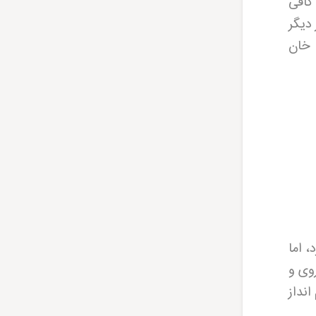
کافی
دیگر
 خان
دارد، اما
وی و
نداز