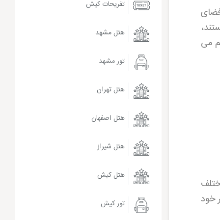
تفریحات کیش
فضای
تند،
هتل مشهد
م می
تور مشهد
هتل تهران
هتل اصفهان
هتل شیراز
هتل کیش
ختلف
 خود
تور کیش