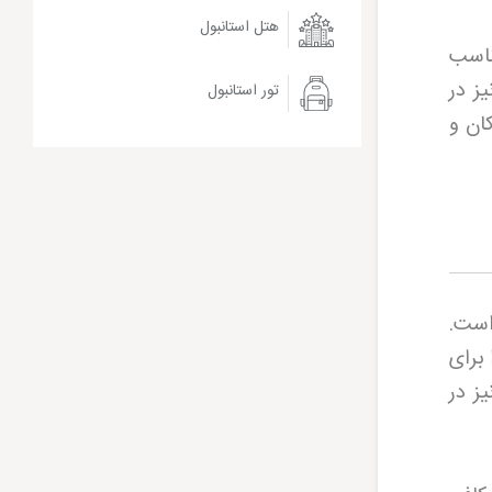
هتل استانبول
ناسب
ز در
تور استانبول
ان و
است.
برای
ز در