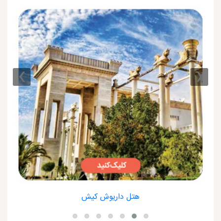
›
‹
هتل داریوش کیش