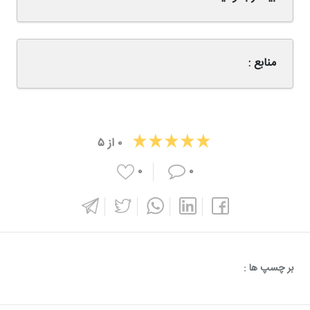
منابع :
۰
از
۵
۰
۰
بر چسپ ها :