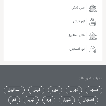
هتل کیش
تور کیش
هتل استانبول
تور استانبول
معرفی شهر ها :
مشهد
تهران
دبی
کیش
استانبول
اصفهان
شیراز
یزد
تبریز
قم