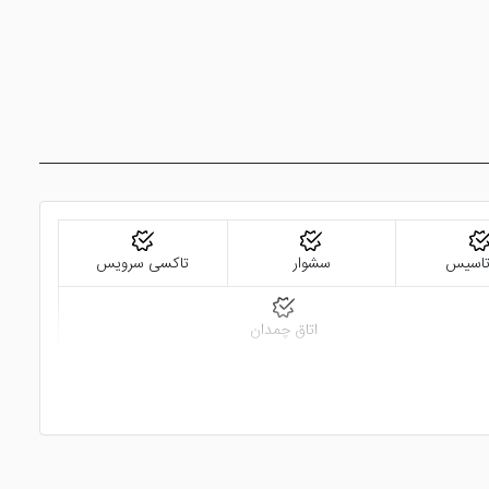
 تاسیس
سشوار
تاکسی سرویس
اتاق چمدان