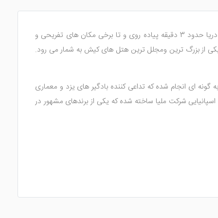
جدید ترین هتل پنج ستاره کیش (اواخر 1402) است که در جاده جهان و میدان هور قرار دارد. فاصله هتل آریا کیش تا دریا حدود 3 دقیقه پیاده روی و تا برخی مکان های تفریحی و
 یکی از بزرگ ترین ومجلل ترین هتل های کیش به شمار می رود.
گونه ای انجام شده که تداعی کننده بادگیر های یزد و معماری
پانیایی شرکت ملیا ساخته شده که یکی از برندهای مشهور در
 معمولی و تراس دار، اتاق های دلوکس پلاس معمولی و تراس دار، سوئیت لاکچری تراس دار و سوئیت