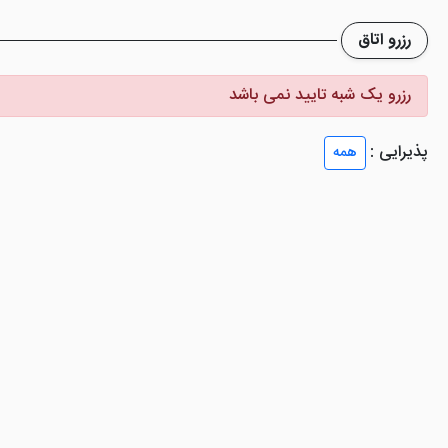
 و سرویس بهداشتی، سشوار، تلویزیون صفحه تخت، مبل، تخت های استاندارد
رزرو اتاق
 دیواری و ... طراحی شده است.
رزرو یک شبه تایید نمی باشد
پذیرایی :
همه
کرد. همچنین جکوزی و سالن ماساژ هم از دیگر امکانات هتل به شمار می رود.
رای سپری کردن اوقاتی آرام و نوشیدن قهوه است.
 و اینترنت رایگان، خدمات لاندری، خدمات بیدارباش، اتاق چمدان و ... ا
رزرو تور
آریا باستان کیش سفری لاکچری و جذاب را تجربه کنید.همچنین می