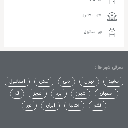
هتل استانبول
تور استانبول
معرفی شهر ها :
مشهد
تهران
دبی
کیش
استانبول
اصفهان
شیراز
یزد
تبریز
قم
قشم
آنتالیا
ایران
تور