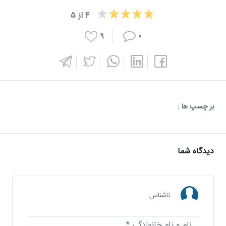
۴
از
۵
۹
۰
بر چسپ ها :
دیدگاه شما
ناشناس