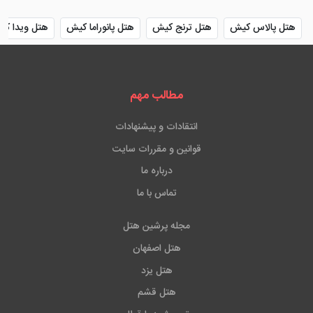
هتل پالاس کیش
هتل ترنج کیش
هتل پانوراما کیش
هتل ویدا ک
مطالب مهم
انتقادات و پیشنهادات
قوانین و مقررات سایت
درباره ما
تماس با ما
مجله پرشین هتل
هتل اصفهان
هتل یزد
هتل قشم