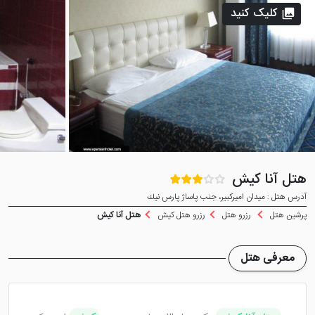
کلیک کنید
هتل آنا کیش
آدرس هتل : ميدان اميركبير، جنب پاساژ پارس نيك
پرشین هتل
رزرو هتل
رزرو هتل کیش
هتل آنا کیش
معرفی هتل