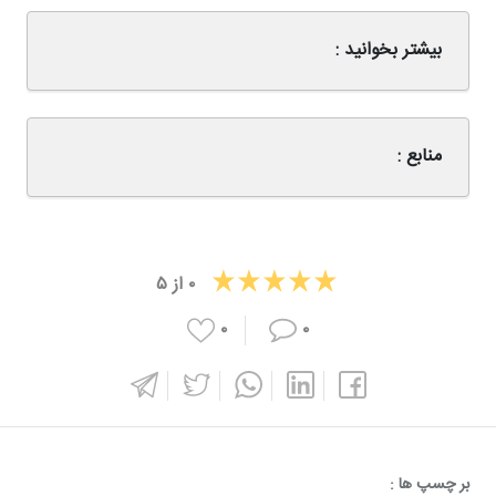
بیشتر بخوانید :
منابع :
۰
از
۵
۰
۰
بر چسپ ها :