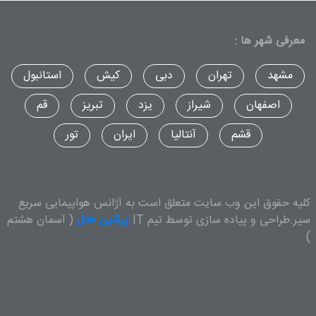
معرفی شهر ها :
مشهد
تهران
دبی
کیش
استانبول
اصفهان
شیراز
یزد
تبریز
قم
قشم
آنتالیا
ایران
تور
کلیه حقوق این وب سایت متعلق است به آژانس هواپیمایی سریع
سیر.طراحی و پیاده سازی توسط تیم IT
پرشین هتل
( آسمان هشتم
)