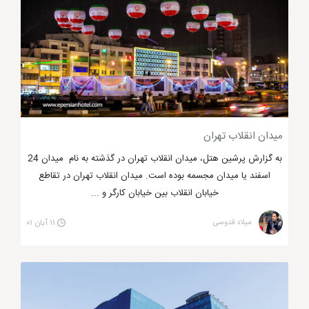
میدان انقلاب تهران
به گزارش پرشین هتل، میدان انقلاب تهران در گذشته به نام میدان 24
لذت خرید با چشم اندازی شگفت انگیز
اسفند یا میدان مجسمه بوده است. میدان انقلاب تهران در تقاطع
خیابان انقلاب بین خیابان کارگر و ...
میلاد قدوسی
۱۱ آبان ۰۱
مرکز خرید بام لند تخران دارای 2 فضای سرپوشیده و روباز
است که در فضای سرپوشیده آن برندهای محبوبی همجون
ال سی وایکیکی، گوچی و ... را مشاهده خواهید کرد که
مسلما خرید از چنین بازاری جیب پرپولی می خواهد. اگر
هم به دنبال اسباب بازی های محبوب و با کیفیت برای