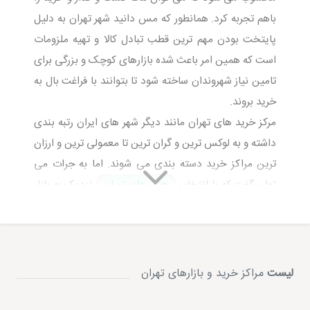
باهم تجربه کرد. همانطور که مس دانید شهر تهران به دلیل
پایتخت بودن مهم ترین قطب تبادل کالا و تهیه ملزومات
است که همین امر باعث شده بازارهای کوچک و بزرگی برای
تامین نیاز شهروندان ساخته شود تا بتوانند با فراغت بال به
خرید بروند.
مرکز خرید های تهران مانند دیگر شهر های ایران رتبه بندی
داشته و به لوکس ترین و گران ترین تا معمولی ترین و ارزان
ترین مراکز خرید دسته بندی می شوند. اما به جرات می
توان گفت که با انتخاب
هتل های تهران
نزدیک به بازار
مورد نظر خود می توانید از ترافیک شهر تهران نجات یابید و
با پای پیاده به این مراکز خرید تهران بروید و از خرید های
خود لذت ببرید.
مرکز خرید های تهران مانند مجتمع تجاری پالادیوم تهران
لیست
مراکز خرید و بازارهای تهران
فوق العاده گران هستند و برای آن دسته از عزیزانی مناسب
است که می خواهند خاص ترین لباس های مد روز را بر تن