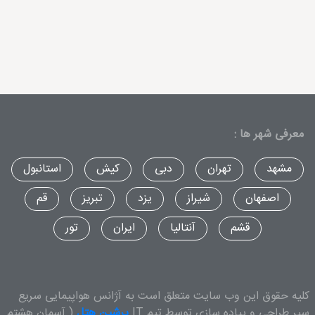
است که در میدان تجریش قرار دارد و همسایه پاساژ
تندیس می باشد. این مرکز خرید
تهران
دارای 6 طبقه
ساختمانی است که 700 غرفه در آن وجود دارند و انواع و
اقسام لوازم روزمره مردم را عرضه می کنند.همین امر باعث
شده تا هرآنچه را که مد نظر دارید در این مرکز خرید یافت
کنید.
معرفی شهر ها :
مشهد
تهران
دبی
کیش
استانبول
اصفهان
شیراز
یزد
تبریز
قم
قشم
آنتالیا
ایران
تور
کلیه حقوق این وب سایت متعلق است به آژانس هواپیمایی سریع
سیر.طراحی و پیاده سازی توسط تیم IT
پرشین هتل
( آسمان هشتم