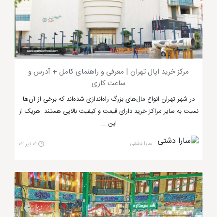
مرکز خرید تیراژه تهران، مکانی محبوب برای بچه
ها
مجتمع تجاری تیراژه تهران
نامی آشنا که هر کوچک و
بزرگی در
شهر تهران
آن را می شناسد. این مرکز خرید بزرگ
مرکز خرید اپال تهران | معرفی و راهنمای کامل + آدرس و
تهران علاوه بر غرفه های تجاری خود دارای شهربازی نیز می
ساعت کاری
باشد. همین امر باعث شده تا به مکانی محبوب برای
در شهر تهران انواع مال‌های بزرگ راه‌اندازی شده‌اند که برخی از آن‌ها
کودکان تبدیل شود. در این مرکز خرید تهران شما می توانید
نسبت به سایر مراکز خرید دارای قیمت و کیفیت بالایی هستند. هریک از
برندهای متفاوتی را مشاهده کنید که از نظر کیفیت خوب
این ...
بوده و قیمتی مناسب دارند.
سارا دشتی
۰۱ تیر ۰۲