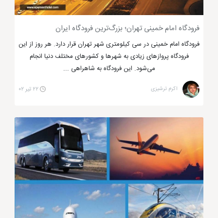
فرودگاه امام خمینی تهران؛ بزرگ‌ترین فرودگاه ایران
فرودگاه امام خمینی در سی کیلومتری شهر تهران قرار دارد. هر روز از این
پلو ماهی لذیذ رستوران های سنتی تهران
فرودگاه پروازهای زیادی به شهرها و کشورهای مختلف دنیا انجام
می‌شود. این فرودگاه به شاهراهی ...
تهران
مانند سایر شهرهای ایران نوشیدنی خاصی ندارد اما
اکرم ترشیزی
۲۲ تیر ۰۲
این شهر کافه های بسیار خوبی دارد. به عنوان مثال ، کافه
نادری که از اولین کافه های تهران است. کافه گلی، کافه
نادری ، رستوران کافه گل رضاییه که محل ملاقات صادق
هدایت و فروغ فرخزاد بود. کافه کاخ ، قهوه لامیز ، رستوران
های کافه خانه ، کافه سینما و کافه سنتی آذری که یک اثر
تاریخی 140 ساله است و به عنوان میراث فرهنگی ایران به
ثبت رسیده است.