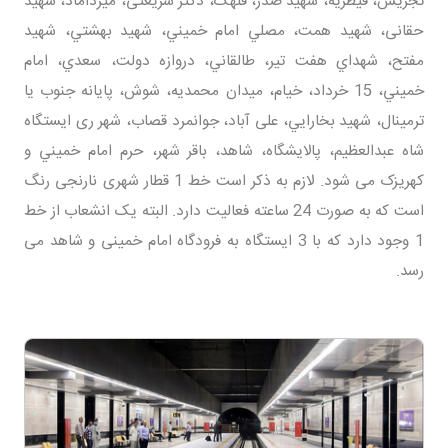
تجریش، قیطریه، شهید صدر، قلهک، دکتر شریعتی، میرداماد، شهید
حقانی، شهید همت، مصلي امام خمیني، شهید بهشتي، شهید
مفتح، شهداي هفت تیر، طالقاني، دروازه دولت، سعدي، امام
خمیني، 15 خرداد، خیام، میدان محمدیه، شوش، پایانه جنوب یا
ترمینال، شهید بخارایي، علی آباد، جوانمرد قصاب، شهر ری ایستگاه
شاه عبدالعظیم، پالایشگاه، شاهد، باقر شهر، حرم امام خمیني و
کهریزک می شود. لازم به ذکر است خط 1 قطار شهری نارنجی رنگ
است که به صورت 24 ساعته فعالیت دارد. البته یک انشعاب از خط
1 وجود دارد که با 3 ایستگاه به فرودگاه امام خمینی و شاهد می
رسد.