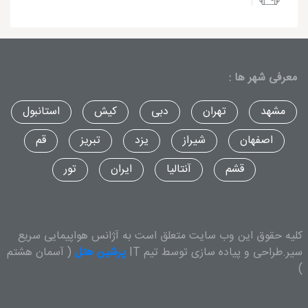
معرفی شهر ها :
مشهد
تهران
دبی
کیش
استانبول
اصفهان
شیراز
یزد
تبریز
قم
قشم
آنتالیا
ایران
تور
کلیه حقوق این وب سایت متعلق است به آژانس هواپیمایی سریع
سیر.طراحی و پیاده سازی توسط تیم IT
پرشین هتل
( آسمان هشتم
)