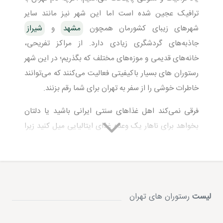
ترافیک عجین شده است اما این شهر نیز مانند سایر
شهرهای زیبای کشورمان همچون
مشهد
و
شیراز
جاذبه‌های گردشگری زیادی دارد. از مراکز تفریحی،
خانه‌های قدیمی و موزه‌های مختلف که بگذریم؛ در این شهر
رستوران‌ های بسیار باکیفیتی فعالیت می‌کنند که می‌توانند
خاطرات خوشی را از سفر به تهران برای شما رقم بزنند.
فرقی نمی‌کند اهل غذاهای سنتی ایرانی باشید یا دلتان
بخواهد برای ناهار یک وعده غذای ایتالیایی میل کنید زیرا
تنوع
رستوران ‌های تهران
به قدری زیاد است که می‌تواند
همه شما را با هر سلیقه‌ای راضی نگه‌ دارد. اگر دوست دارید
با
بهترین رستوران ‌های تهران
بیشتر آشنا شوید؛ با
مجله
گردشگری پرشین هتل
همراه بمانید. ما در ادامه به طور
لیست
رستوران های تهران
مفصل به معرفی بهترین رستوران‌های پایتخت می‌پردازیم.