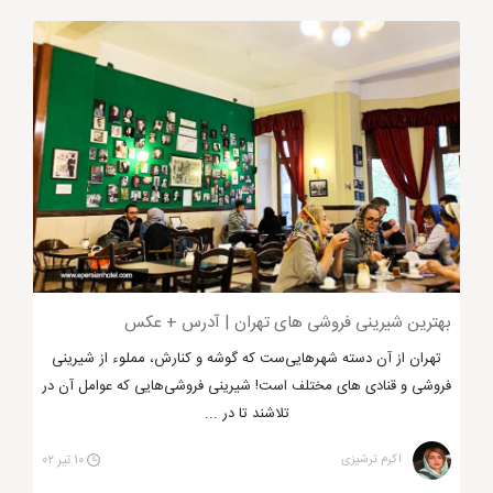
بهترین رستوران ‌های بین‌المللی تهران
اول از همه به معرفی
بهترین رستوران‌ های بین المللی
تهران
خواهیم پرداخت که می‌توانید در آن‌ها انواع غذاهای
بین‌المللی را با کیفیتی بی‌نظیر سفارش دهید. منوی غذایی
هر کدام از این رستوران‌ها با یکدیگر متفاوت است؛ پس به
شما پیشنهاد می‌کنیم که حتماً برای رزرو میز و اطلاع از
منوی دقیق رستوران با آن‌ها تماس بگیرید.
بهترین شیرینی فروشی های تهران | آدرس + عکس
تهران از آن دسته شهر‌هایی‌ست که گوشه و کنارش، مملوء از شیرینی‌
رستوران کنزو
فروشی و قنادی‌ های مختلف است! شیرینی فروشی‌هایی که عوامل آن در
تلاشند تا در ...
اگر از غذاهای آسیایی خوشتان می‌آید یا حداقل برای
اکرم ترشیزی
۱۰ تیر ۰۲
یک‌بار هم که شده می‌خواهید طعم واقعی غذاهای ژاپنی