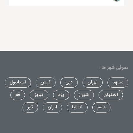
روبه‌روی پمپ بنزین، هتل رامین
رستوران کوبابا
حالا که مشغول خواندن این بخش از مقاله
بهترین
رستوران‌ های تهران
هستید می‌توانیم حدس بزنیم که به
خوردن غذاهایی با طعم متفاوت علاقه دارید. اگر این‌طور
معرفی شهر ها :
است نباید به هیچ وجه خوردن غذا در
رستوران کوبابا
تهران
را از دست بدهید. این رستوران بسیار زیبا، غذاهای
مشهد
تهران
دبی
کیش
استانبول
متنوعی مانند انواع غذاهای لبنانی، ترکی و ایتالیایی را برای
اصفهان
شیراز
یزد
تبریز
قم
مشتریانش سرو می‌کند.
قشم
آنتالیا
ایران
تور
نام این رستوران حتماً در لیست محبوب‌ترین رستوران‌های
افرادی که عاشق غذاهای مدیترانه‌ای هستند وجود دارد.
کفتا کبابی، کباب لبنانی، حمص و انواع کباب‌های عربی جزو