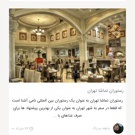
مشهوری مانند سوشی را بچشید، به کنزو بروید. رستوران
بین‌المللی کنزو یکی از
بهترین رستوران ‌های تهران
است
که در آن انواع غذاهای ژاپنی سرو می‌شود.
جالب است بدانید که این رستوران یکی از قدیمی‌ترین
رستوران‌های آسیایی تهران نیز محسوب می‌شود به طوری
که قدمت رستوران کنزو به سال 1354 برمی‌گردد. فضای
زیبا و شیک کنزو از معماری کشور ژاپن الهام گرفته شده
است. همچنین غذاهای درجه یک ژاپنی این رستوران
مطابق با ذائقه ایرانی‌ها طبخ می‌شوند.
رستوران تماشا تهران
آدرس رستوران کنزو: میدان ونک، خیابان خدامی، کوچه
رستوران تماشا تهران به عنوان یک رستوران بین المللی نامی آشنا است
لیلی، پلاک 26
که قطعا در سفر به شهر تهران به عنوان یکی از بهترین پیشنهاد ها برای
صرف غذاهای با ...
رستوران بیستانگو
عاطفه بیدرنگ
۲۳ خرداد ۰۰