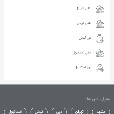
هتل شیراز
هتل کیش
تور کیش
هتل استانبول
تور استانبول
معرفی شهر ها :
مشهد
تهران
دبی
کیش
استانبول