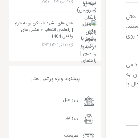
۰۱ دی ۱۴۰۴ | ۱۳:۵۷
 هتل
هتل های مشهد با بالکن رو به حرم
تند.
| راهنمای انتخاب + عکس های
 روی
واقعی 1404
۲۲ آذر ۱۴۰۴ | ۱۶:۱۲
د می
ن به
پیشنهاد ویژه پرشین هتل
ل با
رزرو هتل
رزرو تور
تفریحات