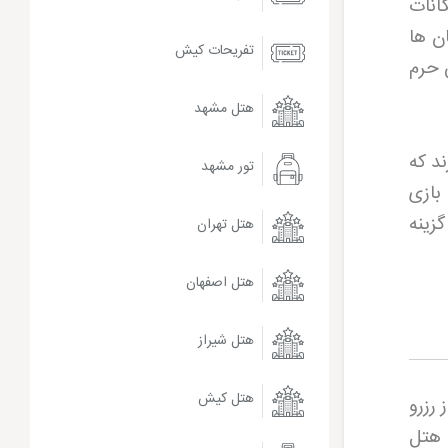
انات
ن ها
تفریحات کیش
 حرم
هتل مشهد
د که
تور مشهد
بازی
زینه
هتل تهران
هتل اصفهان
هتل شیراز
هتل کیش
 رزرو
 هتل