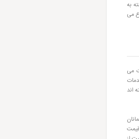
ه به
800 هزار تومان شروع می
ت می
خدمات
 اند
انان
قیمت
ست از