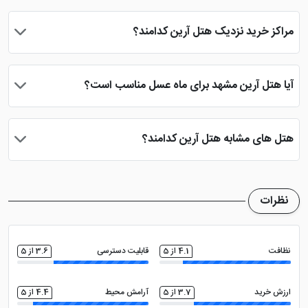
دسترسی این هتل به سیستم حمل و نقل عمومی همچونو ایستگاه
آرین مشهد
اتوبوس بی آر تی مطلوب است
مراکز خرید نزدیک هتل آرین کدامند؟
از مراکز خرید نزدیک هتل می توان به بازار رضا، بازار سرشور، بازار بلور و
هتل آپارتمان آرین مشهد با ارائه امکانات و خدمات متنوع،
... اشاره کرد.
اقامتی راحت و دلنشین را برای میهمانان خود فراهم می‌کند.
آیا هتل آرین مشهد برای ماه عسل مناسب است؟
برخی از این امکانات و خدمات، شامل موارد زیر است:
بله این هتل برای زوجینی که به دنبال اقامتی ارزان هستند مناسب می
باشد.
هتل های مشابه هتل آرین کدامند؟
رستوران هتل آرین مشهد
از هتل هایی که مشابه هتل آرین مشهد هستند می توان به هتل
انقلاب مشهد، هتل علمدار مشهد و هتل کوثر مشهد اشاره نمود.
این رستوران با منوی متنوع از غذاهای محلی و بین‌المللی،
نظرات
تجربه‌ای لذت‌بخش از صرف غذا را برای میهمانان فراهم
می‌سازد.
نظافت
4.1 از 5
قابلیت دسترسی
3.6 از 5
استخر هتل آرین مشهد
ارزش خرید
3.7 از 5
آرامش محیط
4.4 از 5