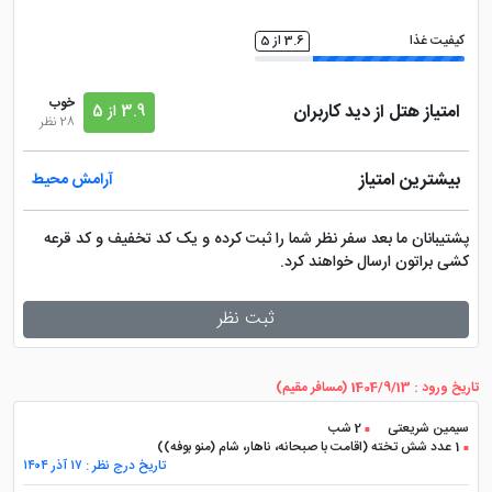
هتل دارای استخر سرپوشیده با آب تمیز و محیطی آرام است
کیفیت غذا
3.6 از 5
که میهمانان می‌توانند از آن برای تفریح و ورزش استفاده
کنند.
خوب
امتیاز هتل از دید کاربران
3.9 از 5
28 نظر
سونا هتل آرین مشهد
بیشترین امتیاز
آرامش محیط
سونای هتل مکانی مناسب برای رفع خستگی و آرامش
پشتیبانان ما بعد سفر نظر شما را ثبت کرده و یک کد تخفیف و کد قرعه
عضلات پس از یک روز پرتحرک است.
کشی براتون ارسال خواهند کرد.
جکوزی هتل آرین مشهد
ثبت نظر
جکوزی با آب گرم و حباب‌های ماساژدهنده، تجربه‌ای
تاریخ ورود : 1404/9/13 (مسافر مقیم)
لذت‌بخش از آرامش و رفاه را به میهمانان ارائه می‌دهد.
سیمین شریعتی
2 شب
1 عدد شش تخته (اقامت با صبحانه، ناهار، شام (منو بوفه))
تاریخ درج نظر : ۱۷ آذر ۱۴۰۴
سالن بدنسازی هتل آرین مشهد