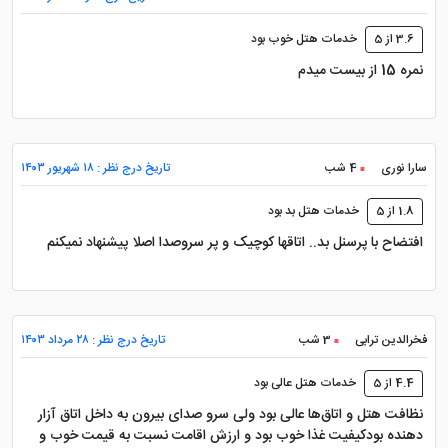
آرین مشهد
3.6 از 5
خدمات هتل خوب بود
نمره 15 از بیست میدم
هتل آپارتمان زیبای آرین مشهد، 15 اتاق دارد، از جمله
اتاق‌های دو، سه و چهار تخته. با دیزاین شیک و مدرن، هر
اتاق دارای امکانات کاملی از جمله سیستم تهویه مطبوع،
سارا نوری
4 شب
تاریخ درج نظر : ۱۸ شهریور ۱۴۰۳
چای‌ساز، تلفن، حمام، ملزومات بهداشتی، سرویس بهداشتی
1.8 از 5
خدمات هتل بد بود
ایرانی و فرنگی هستند.
افتضاح با پرسنل بد.. اتاقها کوچیک و پر سروصدا اصلا پیشنهاد نمیکنم
هتل آرین مشهد اتاق‌های خود را با بالکن‌هایی به همراه ارائه
کلیه امکانات رفاهی مجهز کرده است. موقعیت مکانی
مناسب هتل به میهمانان اجازه می‌دهد که از امکانات شهر
لذت ببرند، با این وجود، دسترسی مستقیم به بارگاه مطهر
فخرالدین ترابی
3 شب
تاریخ درج نظر : ۲۸ مرداد ۱۴۰۳
امام هشتم امکان‌پذیر نیست.
4.4 از 5
خدمات هتل عالی بود
نظافت هتل و اتاق‌ها عالی بود ولی سرو صدای بیرون به داخل اتاق‌ آزار
دهنده بودکیفیت غذا خوب بود و ارزش اقامت نسبت به قیمت خوب و