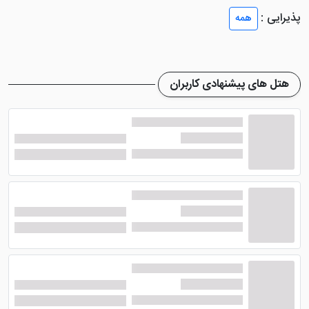
امکانات مناسب، تجربه‌ای راحت و دلنشین را برای میهمانان
پذیرایی :
همه
خود فراهم می‌کند.
لابی این هتل با امکانات رفاهی مناسبی مانند تلویزیون
صفحه تخت، مبلمان و کولرگازی طراحی شده است تا
هتل های پیشنهادی کاربران
میهمانان از لحظه ورود احساس آسایش کامل داشته باشند.
هتل آرین با فراهم کردن محیطی آرام و دلپذیر، انتخابی
ایده‌آل برای اقامت در این شهر زیارتی است. برای
رزرو
هتل
آپارتمان آرین، کافیست با این هتل تماس حاصل
کنید یا از وبسایت پرشین هتل کمک بگیرید.
آدرس هتل آپارتمان آرین مشهد
روی نقشه
هتل آپارتمان آرین مشهد در موقعیتی ایده‌آل و مرکزی در