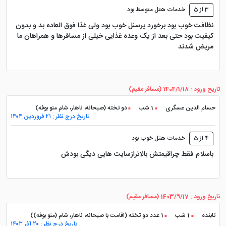
3 از 5
خدمات هتل متوسط بود
نظافت خوب بود برخورد پرسنل خوب بود ولی غذا فوق العاده بد و بدون
این سالن با تجهیزات مدرن و کامل، مکانی مناسب برای
کیفیت بود حتی بعد از یک وعده غذایی خیلی از مسافرها و همراهان ما
حفظ تناسب اندام و انجام تمرینات ورزشی روزانه است.
مریض شدند
خدمات اسپا در هتل آرین مشهد
تاریخ ورود : 1404/1/18 (مسافر مقیم)
حسام الدین عسگری
1 شب
دو تخته (صبحانه، ناهار، شام منو بوفه)
خدمات اسپا شامل ماساژهای متنوع و درمان‌های پوستی
تاریخ درج نظر : ۲۱ فروردین ۱۴۰۴
است که به میهمانان کمک می‌کند تا احساس تازگی و شادابی
4 از 5
خدمات هتل خوب بود
داشته باشند. این امکانات و خدمات باکیفیت، هتل آپارتمان
باسلام فقط چراقیمتش بالاترازسایت هایی دیگی بودش
آرین مشهد را به یکی از بهترین گزینه‌ها برای اقامت در این
شهر زیارتی تبدیل کرده است. با رزرو
تور مشهد
، می‌توانید
از این خدمات استفاده کنید.
تاریخ ورود : 1403/9/17 (مسافر مقیم)
تابنده
1 شب
1 عدد دو تخته (اقامت با صبحانه، ناهار، شام (منو بوفه))
آشنایی با اتاق‌ های هتل آپارتمان
تاریخ درج نظر : ۲۰ آذر ۱۴۰۳