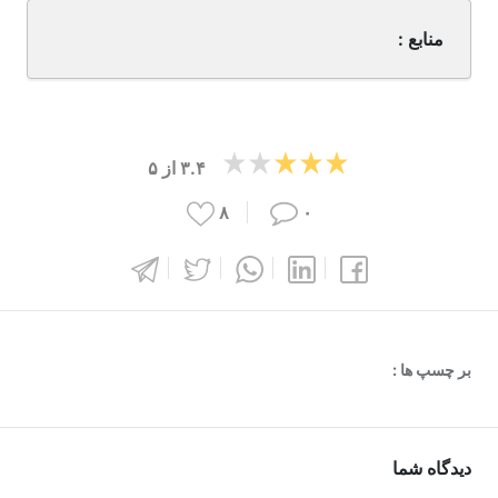
منابع :
۳.۴
از
۵
۸
۰
بر چسپ ها :
دیدگاه شما