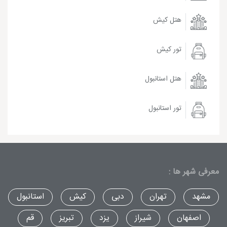
هتل کیش
تور کیش
هتل استانبول
تور استانبول
معرفی شهر ها :
مشهد
تهران
دبی
کیش
استانبول
اصفهان
شیراز
یزد
تبریز
قم