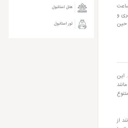
وب ترین قطارهای این رده است که مسیر تهران مشهد را در حدود 11 ساعت
هتل استانبول
صویری و
 حین
تور استانبول
 این
انند
تنوع
د از