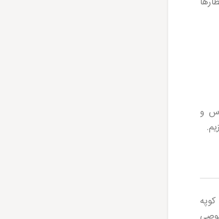
ارها
رس و
.
ست. کوپه
صوصی