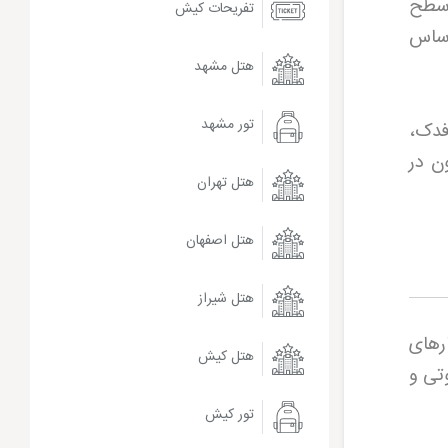
انات و سطح
تفریحات کیش
اساس
هتل مشهد
تور مشهد
فدک،
ن در
هتل تهران
هتل اصفهان
هتل شیراز
 در رده قطارهای
هتل کیش
تی و
تور کیش