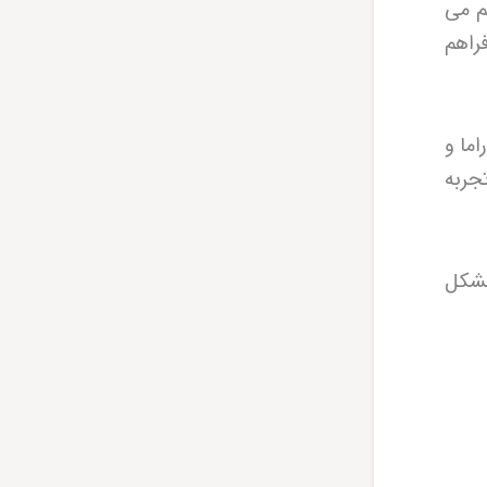
م می
راهم
اما و
جربه
مشکل