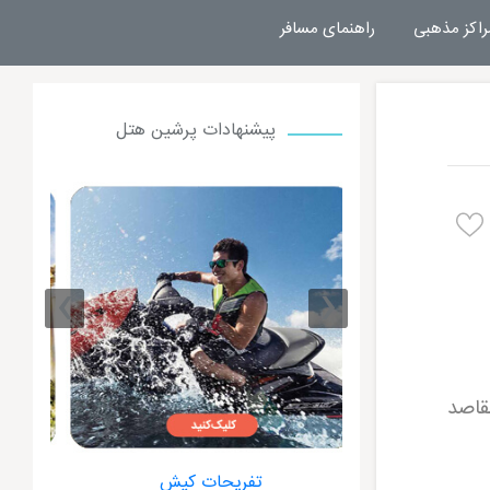
راکز مذهبی
راهنمای مسافر
پیشنهادات پرشین هتل
›
‹
قاصد
ت کیش
هتل داریوش کیش