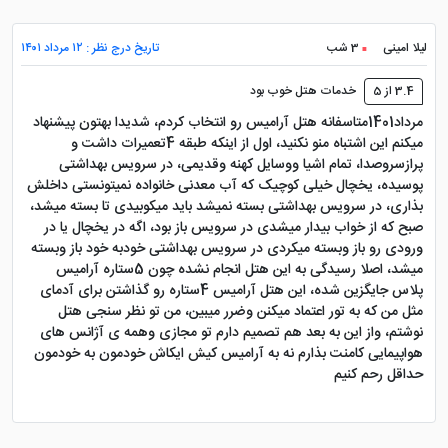
لیلا امینی
3 شب
تاریخ درج نظر : ۱۲ مرداد ۱۴۰۱
3.4 از 5
خدمات هتل خوب بود
مرداد1401متاسفانه هتل آرامیس رو انتخاب کردم، شدیدا بهتون پیشنهاد
میکنم این اشتباه منو نکنید، اول از اینکه طبقه 4تعمیرات داشت و
پرازسروصدا، تمام اشیا ووسایل کهنه وقدیمی، در سرویس بهداشتی
پوسیده، یخچال خیلی کوچیک که آب معدنی خانواده نمیتونستی داخلش
بذاری، در سرویس بهداشتی بسته نمیشد باید میکوبیدی تا بسته میشد،
صبح که از خواب بیدار میشدی در سرویس باز بود، اگه در یخچال یا در
ورودی رو باز وبسته میکردی در سرویس بهداشتی خودبه خود باز وبسته
میشد، اصلا رسیدگی به این هتل انجام نشده چون 5ستاره آرامیس
پلاس جایگزین شده، این هتل آرامیس 4ستاره رو گذاشتن برای آدمای
مثل من که به تور اعتماد میکنن وضرر میبین، من تو نظر سنجی هتل
نوشتم، واز این به بعد هم تصمیم دارم تو مجازی وهمه ی آژانس های
هواپیمایی کامنت بذارم نه به آرامیس کیش ایکاش خودمون به خودمون
حداقل رحم کنیم