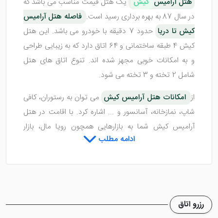
هتل آرامیس
کیش
یک هتل قیمت مناسب می باشد که
در سال 87 به بهره برداری رسید است.
فاصله هتل آرامیس
کیش تا دریا
حدود 7 دقیقه با خودرو می باشد. این هتل
کیش 4 طبقه ساختمانی و 64 اتاق دارد که به زیبایی طراحی
و به امکانات خوبی مجهز شده اند. تنوع اتاق های هتل
شامل 2 تخته و 3 تخته می شود.
از
امکانات هتل آرامیس کیش
می توان به رستوران، کافی
شاپ، نمازخانه، آسانسور و ... اشاره کرد. با اقامت در هتل
آرامیس کیش شما به بازارهایی همچون رویا مال، بازار
ادامه مطلب
پردیس 1 و بازار پردیس 2 و مرکز خرید تجاری کیش
دسترسی راحت خواهید داشت. در صورت علاقه مندی به
دانستن جزئیات بیشتر درباره اتاق ها، امکانات، عکس و
نظرات هتل آرامیس کیش ادامه مطلب را از دست ندهید.
رزرو اتاق