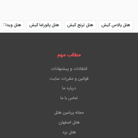
هتل پالاس کیش
هتل ترنج کیش
هتل پانوراما کیش
هتل ویدا ک
مطالب مهم
انتقادات و پیشنهادات
قوانین و مقررات سایت
درباره ما
تماس با ما
مجله پرشین هتل
هتل اصفهان
هتل یزد