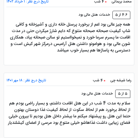
محمد بریمانی
4 شب
تاریخ درج نظر : ۱ خرداد ۱۴۰۲
4.6 از 5
خدمات هتل عالی بود
همه چیز عالی بود اعم از برخورد پرسنل خانه داری و آشپزخانه و کافی
شاپ کیفیت صبحانه صبحانه متنوع که دایم شارژ میکردن حتی در مدت
اقامت ما پسرم سرما خورد و نمیخوااستیم تو سالن صبحانه بیاد، همکاری
شون عالی بود و هوامونو داشتن هتل آرامیس درمرکز شهر کیش است و
دسترسی به پاساژها هم بسیار خوب میباشد
رضا شیشه چی
4 شب
تاریخ درج نظر : ۱۸ مهر ۱۴۰۱
5 از 5
خدمات هتل عالی بود
سلام به مدت 4 شب در این هتل اقامت داشتم، و بسیار راضی بودم هم
از لحاظ برخورد هم از لحاظ سکوت از لحاظ کیفیت غذا دوستان بهتون
حتما این هتل رو پیشنهاد میکنم ما بیشتر داخل هتل بودیم تا بیرون خیلی
فضای زیبایی داشت غذاهاشو خیلی متنوع بود مرسی از اعضای کیشلندیار