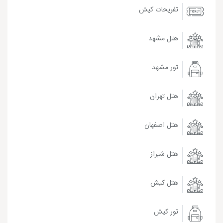
تفریحات کیش
هتل مشهد
تور مشهد
هتل تهران
هتل اصفهان
هتل شیراز
هتل کیش
تور کیش