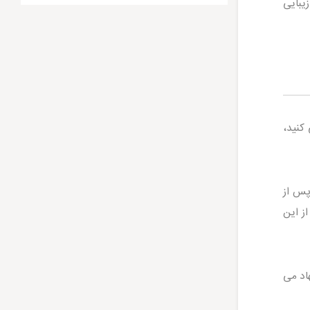
 زیبایی
کنید،
 طول می کشد. پس از
ز این
هاد می