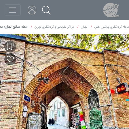
مجله گردشگری پرشین هتل
تهران
مراکز تفریحی و گردشگری تهران
محله سنگلج تهران؛ مح