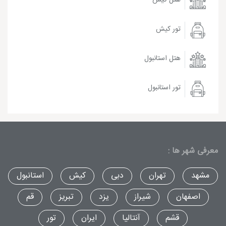
تور کیش
هتل استانبول
تور استانبول
معرفی شهر ها :
مشهد
تهران
دبی
کیش
استانبول
اصفهان
شیراز
یزد
تبریز
قم
قشم
آنتالیا
ایران
تور