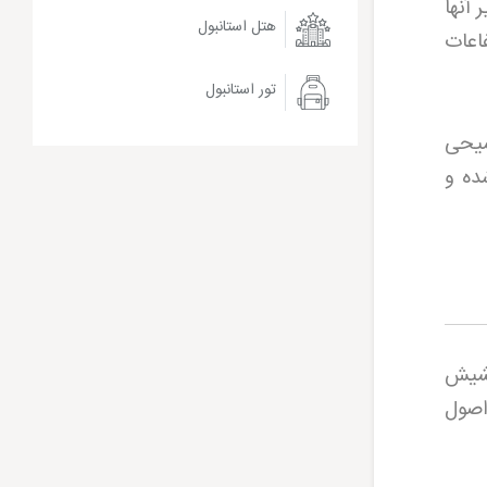
آنها
هتل استانبول
اعات
تور استانبول
سیحی
ده و
کشیش
اصول