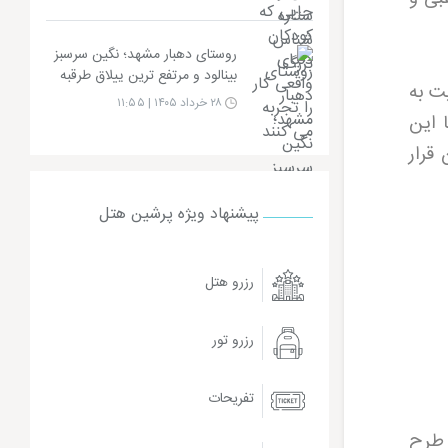
روستای دهبار مشهد؛ نگین سرسبز
بینالود و مرتفع ترین ییلاق طرقبه
ت به
۲۸ خرداد ۱۴۰۵ | ۱۱:۵۵
 این
قرار
پیشنهاد ویژه پرشین هتل
رزرو هتل
رزرو تور
تفریحات
 طرح