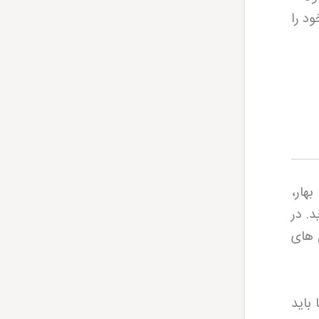
د را
هار،
. در
 های
باید