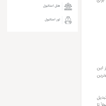
برای
هتل استانبول
تور استانبول
 این
ترین
بدیل
ً تا