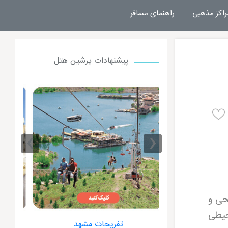
راکز مذهبی
راهنمای مسافر
پیشنهادات پرشین هتل
›
‹
حی و
حیطی
 مشهد
هتل های مشهد