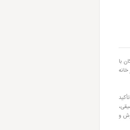
ن با
خانه
أکید
یقی،
وش و