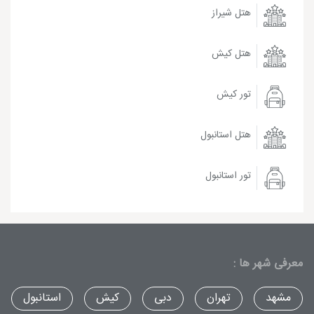
هتل شیراز
هتل کیش
تور کیش
هتل استانبول
تور استانبول
معرفی شهر ها :
مشهد
تهران
دبی
کیش
استانبول