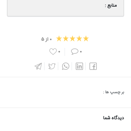
منابع :
۰
از
۵
۰
۰
بر چسپ ها :
دیدگاه شما