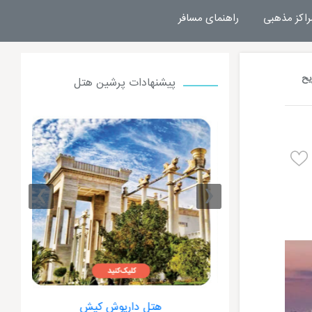
راکز مذهبی
راهنمای مسافر
یح
پیشنهادات پرشین هتل
›
‹
ت کیش
هتل داریوش کیش