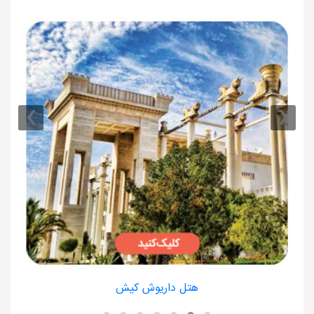
›
‹
هتل داریوش کیش