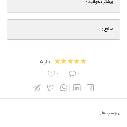
بیشتر بخوانید :
منابع :
۰
از
۵
۰
۰
بر چسپ ها :