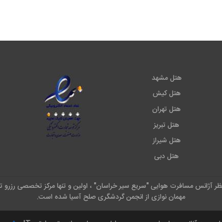
هتل مشهد
هتل کیش
هتل تهران
هتل تبریز
هتل شیراز
هتل دبی
نظر آژانس مسافرت هوایی "سریع سیر خراسان" ، اولین و تنها مرکز تخصصی رزرو ت
مهمان نوازی از انجمن گردشگری صلح آسیا شده است.