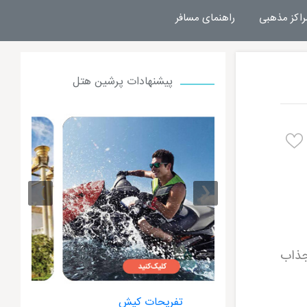
راکز مذهبی
راهنمای مسافر
پیشنهادات پرشین هتل
›
‹
جذاب
ت کیش
هتل داریوش کیش