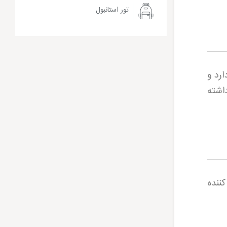
تور استانبول
رد و
اشته
ننده