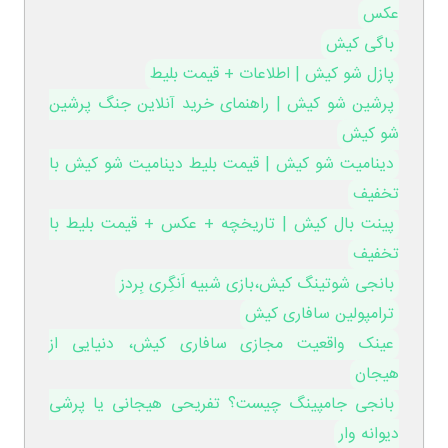
عکس
باگی کیش
پازل شو کیش | اطلاعات + قیمت بلیط
پرشین شو کیش | راهنمای خرید آنلاین جنگ پرشین
شو کیش
دینامیت شو کیش | قیمت بلیط دینامیت شو کیش با
تخفیف
پینت بال کیش | تاریخچه + عکس + قیمت بلیط با
تخفیف
بانجی شوتینگ کیش،بازی شبیه اَنگِری بِردز
ترامپولین سافاری کیش
عینک واقعیت مجازی سافاری کیش، دنیایی از
هیجان
بانجی جامپینگ چیست؟ تفریحی هیجانی یا پرشی
دیوانه وار