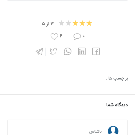
۳
از
۵
۶
۰
بر چسپ ها :
دیدگاه شما
ناشناس