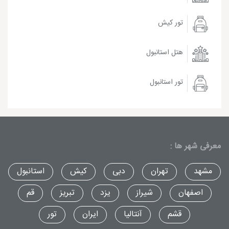
تور کیش
هتل استانبول
تور استانبول
معرفی شهر ها :
مشهد
تهران
دبی
کیش
استانبول
اصفهان
شیراز
یزد
تبریز
قم
قشم
آنتالیا
ایران
تور