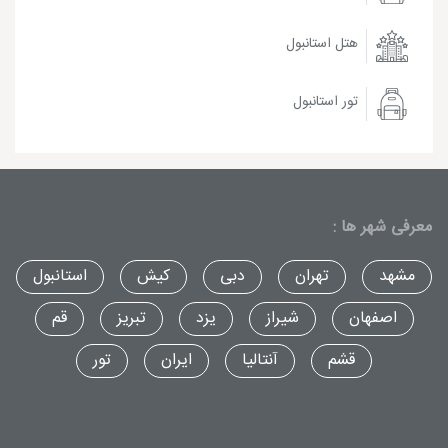
هتل استانبول
تور استانبول
معرفی شهر ها :
مشهد
تهران
دبی
کیش
استانبول
اصفهان
شیراز
یزد
تبریز
قم
قشم
آنتالیا
ایران
تور