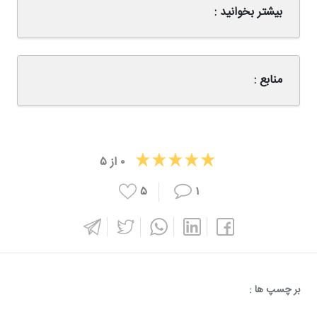
بیشتر بخوانید :
منابع :
۰
از
۵
۵
۱
بر چسپ ها :