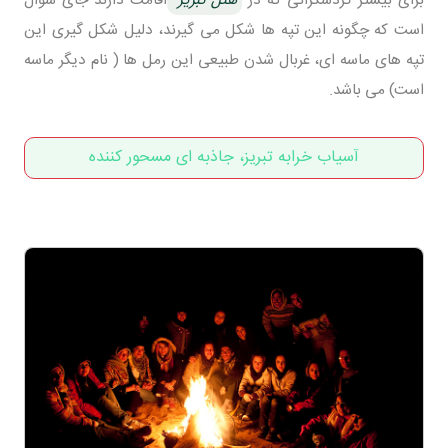
است که چگونه این تپه ها شکل می گیرند، دلیل شکل گیری این
تپه های ماسه ای، غربال شدن طبیعی این رمل ها ( نام دیگر ماسه
است) می باشد.
آسیاب خرابه تبریز، جاذبه ای مسحور کننده