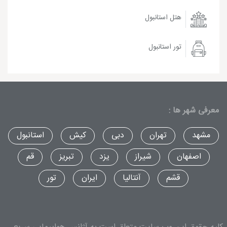
هتل استانبول
تور استانبول
معرفی شهر ها :
مشهد
تهران
دبی
کیش
استانبول
اصفهان
شیراز
یزد
تبریز
قم
قشم
آنتالیا
ایران
تور