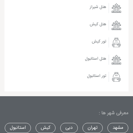
هتل شیراز
هتل کیش
تور کیش
هتل استانبول
تور استانبول
معرفی شهر ها :
مشهد
تهران
دبی
کیش
استانبول