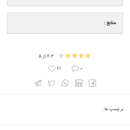
منابع :
۴.۳
از
۵
۲۱
۰
بر چسپ ها :