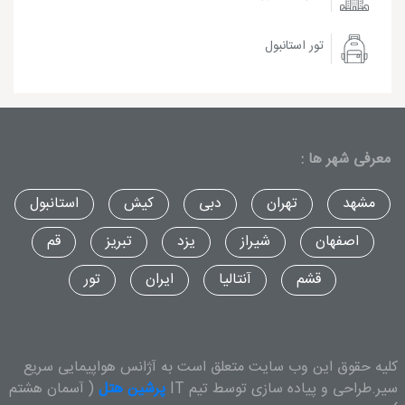
تور استانبول
معرفی شهر ها :
مشهد
تهران
دبی
کیش
استانبول
اصفهان
شیراز
یزد
تبریز
قم
قشم
آنتالیا
ایران
تور
کلیه حقوق این وب سایت متعلق است به آژانس هواپیمایی سریع
سیر.طراحی و پیاده سازی توسط تیم IT
پرشین هتل
( آسمان هشتم