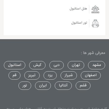
هتل استانبول
تور استانبول
معرفی شهر ها :
مشهد
تهران
دبی
کیش
استانبول
اصفهان
شیراز
یزد
تبریز
قم
قشم
آنتالیا
ایران
تور