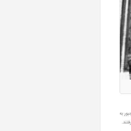
بور به
تند.