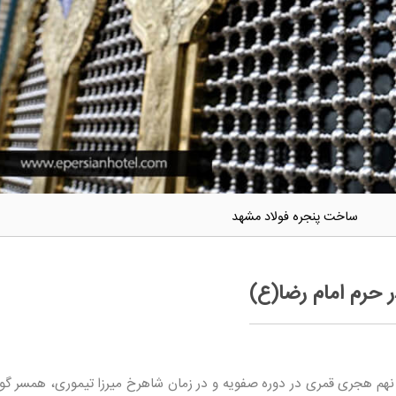
ساخت پنجره فولاد مشهد
ر حرم امام رضا(ع)
نهم هجری قمری در دوره صفویه و در زمان شاهرخ میرزا تیموری، همسر گو