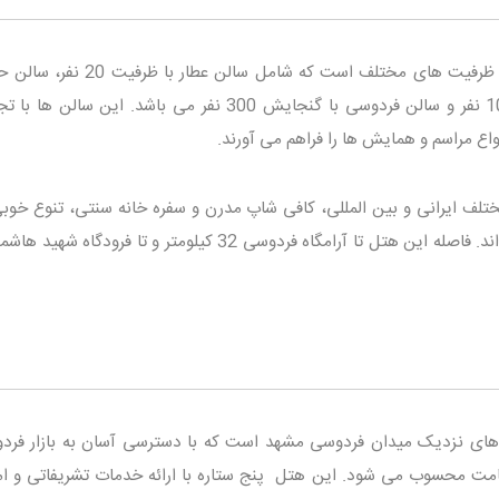
هتل پردیسان دارای چهار سالن همایش با ظرفیت های مختلف است که شامل سالن
گنجایش 30 نفر، سالن خیام با ظرفیت 100 نفر و سالن فردوسی با گنجایش 300 نفر می باشد. این س
اع مراسم و همایش ها را فراهم می آورند.
تلف ایرانی و بین المللی، کافی شاپ مدرن و سفره خانه سنتی، تنوع خوبی
تامین نیازهای غذایی میهمانان ایجاد کرده اند. فاصله این هتل تا آرامگاه فردوسی 32 کیلومتر و تا فرود
های نزدیک میدان فردوسی مشهد است که با دسترسی آسان به بازار فرد
قامت محسوب می شود. این هتل پنج ستاره با ارائه خدمات تشریفاتی و ام