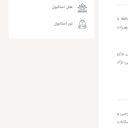
هتل استانبول
 عطار با ظرفیت 20 نفر، سالن حافظ با
تور استانبول
الن ها با تجهیزات
 برای
گاه شهید هاشمی نژاد
وسی و
کانات