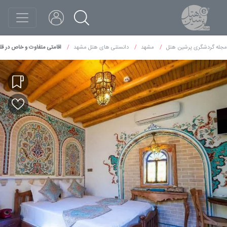
مجله گردشگری پرشین هتل
مشهد
دانستنی های هتل مشهد
اقامتی متفاوت و خاص در ق