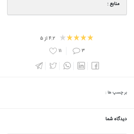
منابع :
۴.۲
از
۵
۱۱
۳
بر چسپ ها :
دیدگاه شما