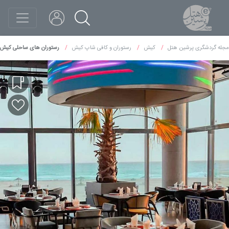
مجله گردشگری پرشین هتل
کیش
رستوران و کافی شاپ کیش
رستوران های ساحلی کیش؛ ل