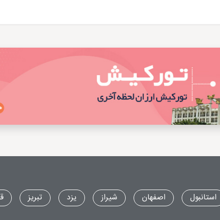
استانبول
اصفهان
شیراز
یزد
تبریز
ق