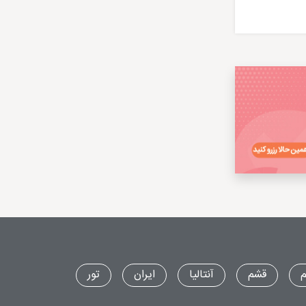
م
قشم
آنتالیا
ایران
تور