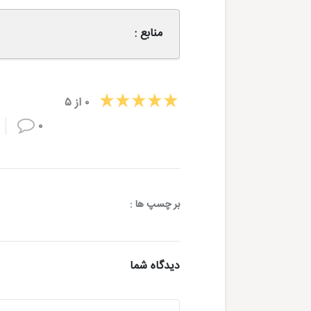
منابع :
۰
از
۵
۰
بر چسپ ها :
دیدگاه شما