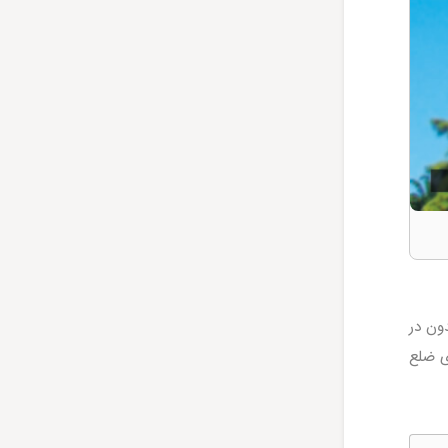
دون در
ی ضلع