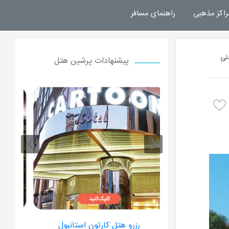
راکز مذهبی
راهنمای مسافر
نی
پیشنهادات پرشین هتل
›
‹
ون استانبول
رزرو هتل جیهانگیر استانبول