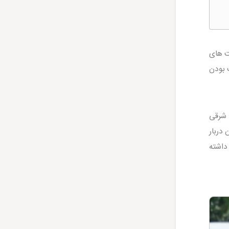
ت های
 بودن
 شرقی
 دربار
 میدان هیپودروم قسطنطنیه قابلیت گنجایش 10،000 نفر را داشته