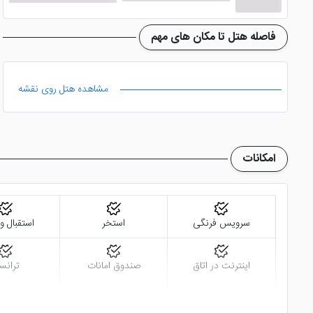
هتل سوئیس اوتل د بوسفوروس استانبول
فاصله هتل تا مکان های مهم
در هتل بی نهایت زیبای سوئیس اوتل د بوسفوروس استانبول ام
هتل خدمات ماساژ را به صورت حرفه ای ارائه می دهد که شامل ما
مشاهده هتل روی نقشه
سالن بدنسازی این هتل استانبول نیز به پیشرفته ترین دستگاه 
در نظر گرفته شده است. سالن بیلیارد، خدمات تبدیل ارز، آسانسور،
امکانات
این هتل استانبول به خاطر موقعیت مکانی خوبش به خیابان نی
سوئیسی طرح ریزی شده و به خوبی می توان ظرافت معماری مدرنی
از رقیبان جدی و سرسخت این هتل استانبول می توان به
هت
سرویس فرنگی
استخر
استقبال و
استانبول
هم یک هتل 5 ستاره و لوکس است که اقامتی ایده آل را به گردشگران تور استانبول هدیه می دهد.
اینترنت در اتاق
صندوق امانات
ترانس