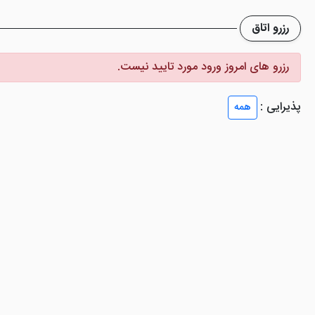
شکل گرفته که سبب صمیمیت بیشتر می شود. در اتاق های این هتل استانبو
رزرو اتاق
 ... تعبیه شده تا آسایش خوبی برای گردشگران تور استانبول فراهم شود.
رزرو های امروز ورود مورد تایید نیست.
وروس استانبول
پذیرایی :
همه
ئیس اوتل د بسفروس شهر استانبول 16 رستوران برای میهمانان خود تدارک دیده که دلیل دیگری، برای 
رضه می شود.
ن گونه است که می توانید در فضایی فوق العاده لاکچری، همراه با آرامشی وص
ور دارند.
مشروع و غیر مشروع را سرو می کند و ساعاتی خوش را به میهمانان هدیه می
سیقی جاز و چشم اندازی از کوه و دریا می تواند لذت این شادی را بیشتر کند.