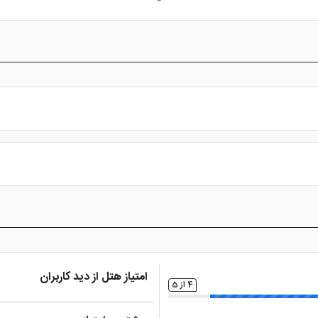
سالن بدنسازی
ماساژ
تاکسی
ر
صندوق امانات در لابی
کتری برقی
امکانات ب
نزدیک به مرکز شهر و نقاط دیدنی
س از پرداخت در درگاه بانکی، رزرو آنلاین خود را نهایی و واچر هتل را دریافت ن
امتیاز هتل از دید کاربران
4 از 5