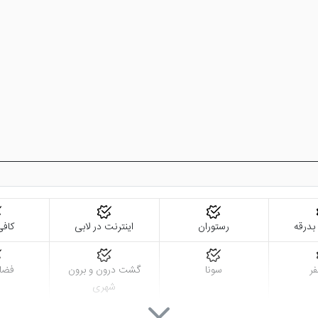
 چه امکاناتی دارد؟
کاناتی همچون مجموعه آبی مجهز شامل استخر، سونا و جکوزی وجود دارد که
ساژهای تایلندی، سوئدی، ماساژ سنگ داغ و ... می شود.
های تناسب اندام مجهز می باشد که سبب پرورش و تقویت عضلات میهمانان می 
 اینترنت رایگان و ... از جمله امکانات دیگر این هتل هستند.
شانتاشی نزدیک می باشد که بیشترین غرفه های مد و پوشاک در این خیابان
ته و نوستالژیک رادرون آن دید.
ل گرند جواهر کانوشن استانبول
اشاره کرد که در منطقه شیشلی قرار گرف
 بدرقه
رستوران
اینترنت در لابی
کاف
فر
سونا
گشت درون و برون
فضا
شهری