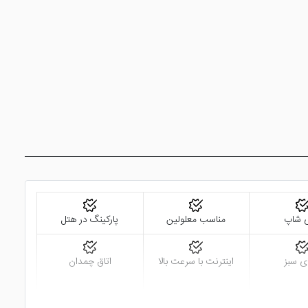
 برای میهمانان ریلکسیشن را در پی خواهد داشت. سالن اسپا
گردد. زمین تنیس نیز برای علاقه مندان به ورزش و تفریح نیز
 قرار دارند. جالب توجه است که این هتل توسط طراحی معروف
ته و به بازارهای بسیاری دسترس دارد. البته
هتل الیت ورلد
ی شاپ
مناسب معلولین
پارکینگ در هتل
ی سبز
اینترنت با سرعت بالا
اتاق چمدان