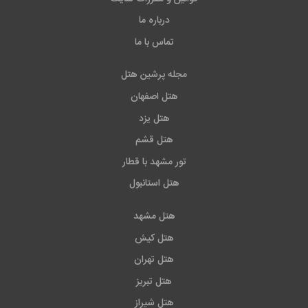
ایده آل است اما دارای رقیبی سر سخت به نام
هتل
درباره ما
سوئیس اوتل د بسفوروس استانبول
است که قیمتی بسیار
تماس با ما
بالا دارد. اما اگر می خواهید در یک هتل ارزان قیمت اقامت
مجله پرشین هتل
داشته باشید، پیشنهاد می کنیم
هتل میلیون استون
هتل اصفهان
استانبول
را انتخاب نمایید.
هتل یزد
هتل قشم
تور مشهد با قطار
هتل استانبول
هتل مشهد
هتل کیش
هتل تهران
هتل تبریز
هتل شیراز