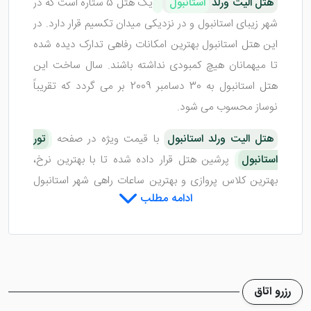
هتل الیت ورلد
استانبول
یک هتل 5 ستاره است که در
شهر زیبای استانبول و در نزدیکی میدان تکسیم قرار دارد. در
این هتل استانبول بهترین امکانات رفاهی تدارک دیده شده
تا میهمانان هیچ کمبودی نداشته باشند. سال ساخت این
هتل استانبول به 30 دسامبر 2009 بر می گردد که تقریباً
نوساز محسوب می شود.
هتل الیت ورلد استانبول
با قیمت ویژه در صفحه
تور
استانبول
پرشین هتل قرار داده شده تا با بهترین نرخ،
بهترین کلاس پروازی و بهترین ساعات راهی شهر استانبول
ادامه مطلب
شوید و از جاذبه ها و مکان های تاریخی قسطنطنیه نهایت
لذت را ببرید. البته حتماً قبل از رزرو
هتل های استانبول
با
کارشناسان سایت در ارتباط باشید.
رزرو اتاق
اتاق های هتل الیت ورلد استانبول