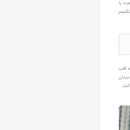
یت را
تکسیم
ه قلب
 میدان
نند.