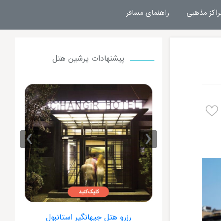
راکز مذهبی
راهنمای مسافر
پیشنهادات پرشین هتل
›
‹
ون استانبول
رزرو هتل جیهانگیر استانبول